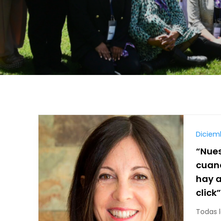
Diciemb
“Nue
cuan
hay a
click”
Todas l