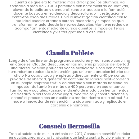
cuenta de que era la materia más difícil para los alumnos. Ha
formado a más de 20.000 personas con herramientas educativas,
elevando la calidad y democratizando el acceso a la formación
docente basada en evidencia y desarrollando investigación en
contextos escolares reales. Unió la investigación científica con la
realidad escolar creando cursos, asesorías y simposios que
transforman el aula desde la neuroeducación. Mantiene redes de
acompañamiento mediante cursos abiertos, simposios, ferias
científicas y visitas gratuitas a escuelas.
Claudia Poblete
Luego de años liderando programas sociales y realizando coaching
en cárceles, Claudia descubrió en las mujeres privadas de libertad
una fuerza invisible y muchas veces silenciada. Soñó con entregar
herramientas reales de reinserción que unieran sanación interior con
oficio. Ha capacitado y empleado directamente a 40 personas
privadas de libertad, generando continuidad laboral post-condena
en su propia empresa textil y colaborando con marcas nacionales,
impactando también a más de 400 personas en sus entornos
familiares y sociales. Fusionó el diseño de moda con herramientas
de desarrollo personal como yoga, meditación y constelaciones, y
coronó el proceso con un desfile de modas dentro de la cárcel. Su
modelo innovador de reinserción ha sido premiado y replicado en
cárceles de hombres.
Consuelo Hermosilla
Tras el suicidio de su hija Antonia en 2017, Consuelo convirtió el dolor
en acción, creando una fundación que lucha contra la violencia en el