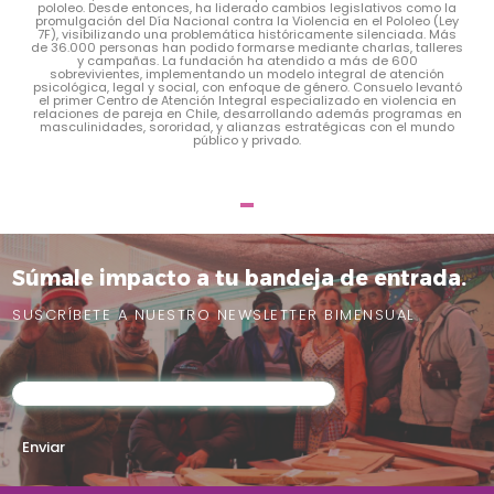
pololeo. Desde entonces, ha liderado cambios legislativos como la
promulgación del Día Nacional contra la Violencia en el Pololeo (Ley
7F), visibilizando una problemática históricamente silenciada. Más
de 36.000 personas han podido formarse mediante charlas, talleres
y campañas. La fundación ha atendido a más de 600
sobrevivientes, implementando un modelo integral de atención
psicológica, legal y social, con enfoque de género. Consuelo levantó
el primer Centro de Atención Integral especializado en violencia en
relaciones de pareja en Chile, desarrollando además programas en
masculinidades, sororidad, y alianzas estratégicas con el mundo
público y privado.
Súmale impacto a tu bandeja de entrada.
SUSCRÍBETE A NUESTRO NEWSLETTER BIMENSUAL