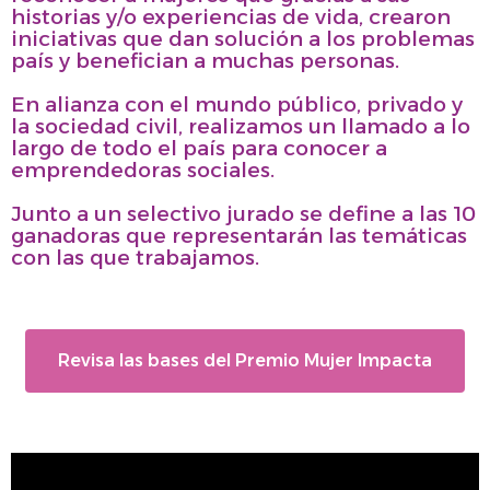
historias y/o experiencias de vida, crearon
iniciativas que dan solución a los problemas
país y benefician a muchas personas.
En alianza con el mundo público, privado y
la sociedad civil, realizamos un llamado a lo
largo de todo el país para conocer a
emprendedoras sociales.
Junto a un selectivo jurado se define a las 10
ganadoras que representarán las temáticas
con las que trabajamos.
Revisa las bases del Premio Mujer Impacta