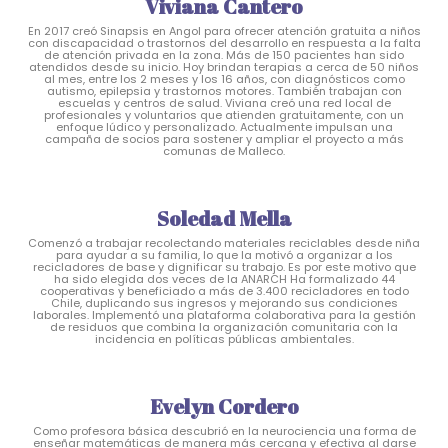
Viviana Cantero
En 2017 creó Sinapsis en Angol para ofrecer atención gratuita a niños
con discapacidad o trastornos del desarrollo en respuesta a la falta
de atención privada en la zona. Más de 150 pacientes han sido
atendidos desde su inicio. Hoy brindan terapias a cerca de 50 niños
al mes, entre los 2 meses y los 16 años, con diagnósticos como
autismo, epilepsia y trastornos motores. También trabajan con
escuelas y centros de salud. Viviana creó una red local de
profesionales y voluntarios que atienden gratuitamente, con un
enfoque lúdico y personalizado. Actualmente impulsan una
campaña de socios para sostener y ampliar el proyecto a más
comunas de Malleco.
Soledad Mella
Comenzó a trabajar recolectando materiales reciclables desde niña
para ayudar a su familia, lo que la motivó a organizar a los
recicladores de base y dignificar su trabajo. Es por este motivo que
ha sido elegida dos veces de la ANARCH Ha formalizado 44
cooperativas y beneficiado a más de 3.400 recicladores en todo
Chile, duplicando sus ingresos y mejorando sus condiciones
laborales. Implementó una plataforma colaborativa para la gestión
de residuos que combina la organización comunitaria con la
incidencia en políticas públicas ambientales.
Evelyn Cordero
Como profesora básica descubrió en la neurociencia una forma de
enseñar matemáticas de manera más cercana y efectiva al darse