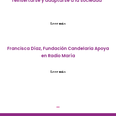
reinsertarse y adaptarse a la sociedad”
La ganadora del Premio Mujer Impacta 2023 por la
causa...
Leer más
Francisca Díaz, Fundación Candelaria Apoya
en Radio María
Escuchar
Leer más