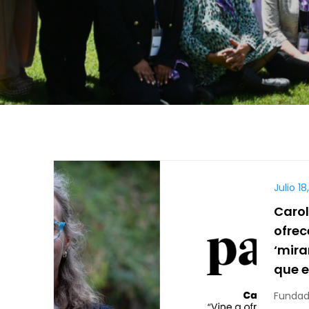
Julio 18
Carol
ofrec
‘mirar
que e
Fundad