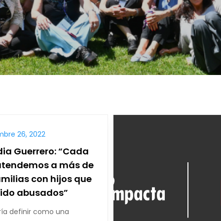
mbre 26, 2022
ia Guerrero: “Cada
atendemos a más de
amilias con hijos que
sido abusados”
ría definir como una