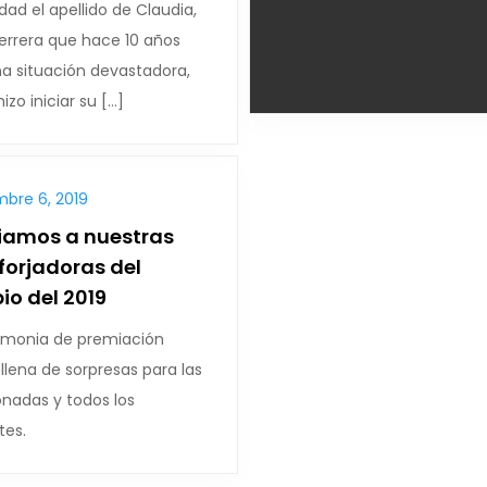
dad el apellido de Claudia,
errera que hace 10 años
na situación devastadora,
izo iniciar su […]
mbre 6, 2019
iamos a nuestras
 forjadoras del
o del 2019
emonia de premiación
llena de sorpresas para las
onadas y todos los
tes.