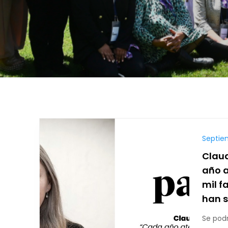
Septie
Claud
año 
mil f
han 
Se pod