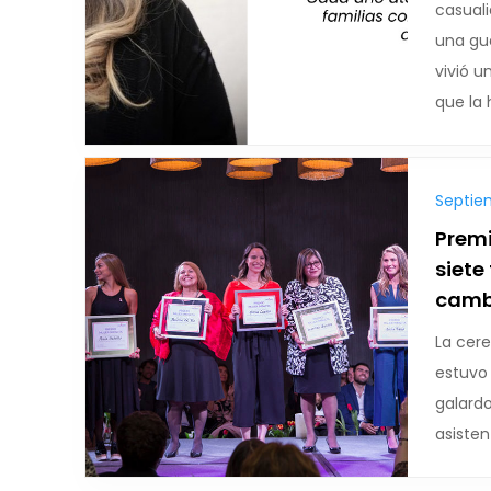
casuali
una gu
vivió u
que la h
Septie
Prem
siete
cambi
La cer
estuvo 
galard
asisten