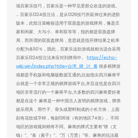
场百家乐技巧，百家乐是一种罕见受群众欢送的游戏。
… 百家乐1324投注法，是从1326技巧所延伸过来的进阶
版本，此投注策略较适用于双面盘的游戏牌局，像是庄
家和闲家、大与小、单和双等等，指的都是双面盘牌
局，而所谓的双面盘牌局，意思就是指开牌结果之机率
分配为各50％，因此，百家乐这款游戏就相当适合采用
百家乐1324投注法来应对到牌局中。
https://echo-
wiki.win/index.php?title=台湾_牌_计_番
很多棋牌游
戏都是手机版和电脑版数据互通的,比如指尖四川麻将平
台就是一个非常正规的棋牌游戏平台,并且这也是在四川
地区非常流行的一个麻将平台,大多数的四川麻将爱好者
都是在这个 麻将是一种中国古人发明的棋牌游戏，牌类
娱乐用具，用竹子、骨头或塑料制成的小长方块，上面
刻有花纹或字样，每副136张（有的地区74张）。不同
地区的游戏规则稍有不同。麻将的牌式主要有“饼（文
钱）”、“条（索子）”、“万（万贯）”等。麻将的玩法最