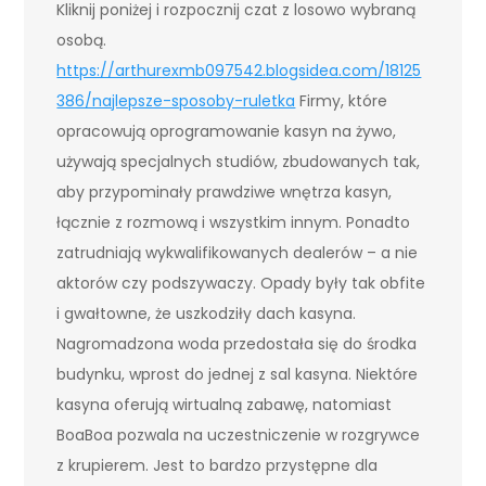
Kliknij poniżej i rozpocznij czat z losowo wybraną
osobą.
https://arthurexmb097542.blogsidea.com/18125
386/najlepsze-sposoby-ruletka
Firmy, które
opracowują oprogramowanie kasyn na żywo,
używają specjalnych studiów, zbudowanych tak,
aby przypominały prawdziwe wnętrza kasyn,
łącznie z rozmową i wszystkim innym. Ponadto
zatrudniają wykwalifikowanych dealerów – a nie
aktorów czy podszywaczy. Opady były tak obfite
i gwałtowne, że uszkodziły dach kasyna.
Nagromadzona woda przedostała się do środka
budynku, wprost do jednej z sal kasyna. Niektóre
kasyna oferują wirtualną zabawę, natomiast
BoaBoa pozwala na uczestniczenie w rozgrywce
z krupierem. Jest to bardzo przystępne dla