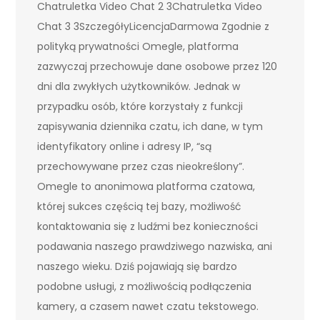
Chatruletka Video Chat 2 3Chatruletka Video
Chat 3 3SzczegółyLicencjaDarmowa Zgodnie z
polityką prywatności Omegle, platforma
zazwyczaj przechowuje dane osobowe przez 120
dni dla zwykłych użytkowników. Jednak w
przypadku osób, które korzystały z funkcji
zapisywania dziennika czatu, ich dane, w tym
identyfikatory online i adresy IP, “są
przechowywane przez czas nieokreślony”.
Omegle to anonimowa platforma czatowa,
której sukces częścią tej bazy, możliwość
kontaktowania się z ludźmi bez konieczności
podawania naszego prawdziwego nazwiska, ani
naszego wieku. Dziś pojawiają się bardzo
podobne usługi, z możliwością podłączenia
kamery, a czasem nawet czatu tekstowego.