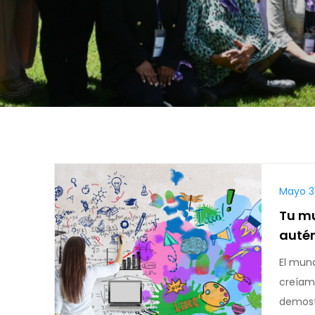
Mayo 3
Tu mu
auté
El mun
creíam
demost