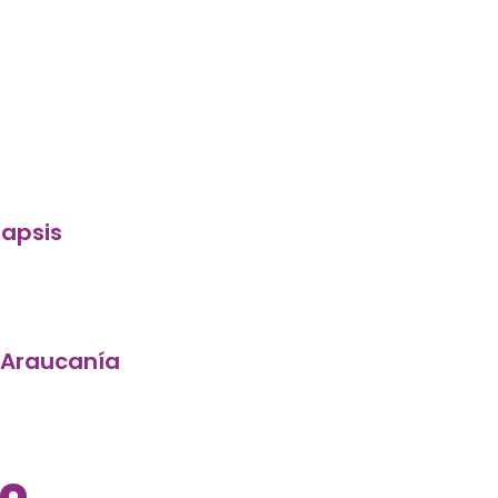
napsis
 Araucanía
No