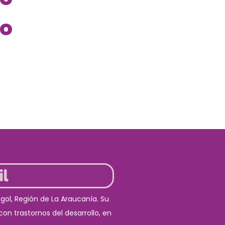
go
il
gol, Región de La Araucanía. Su
con trastornos del desarrollo, en