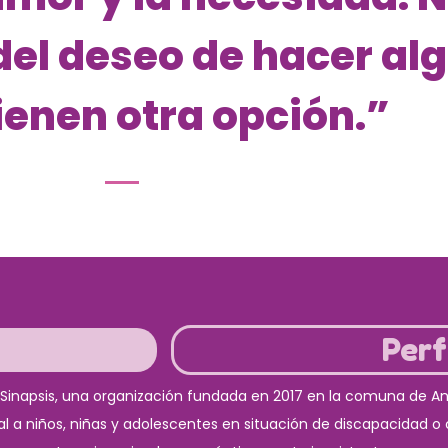
 del deseo de hacer al
ienen otra opción.”
Perf
n Sinapsis, una organización fundada en 2017 en la comuna de An
ral a niños, niñas y adolescentes en situación de discapacidad o 