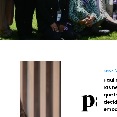
Mayo 6
Pauli
las h
que l
decid
emba