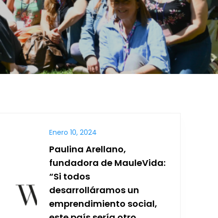
Enero 10, 2024
Paulina Arellano,
fundadora de MauleVida:
“Si todos
desarrolláramos un
emprendimiento social,
este país sería otro