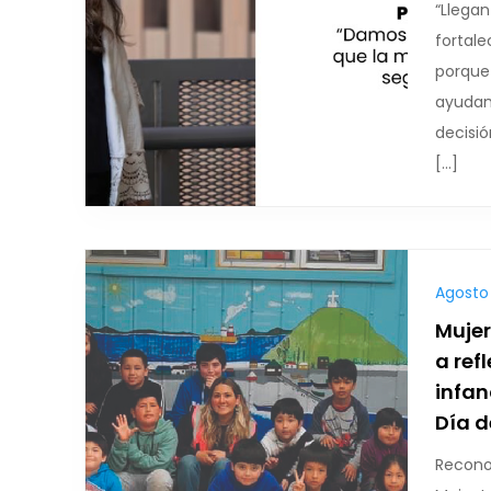
“Llegan
fortale
porque 
ayudam
decisi
[…]
Agosto 
Muje
a ref
infan
Día d
Recono