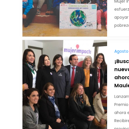
Mujer 
esfuerz
apoyar 
pobreza
Agosto 
¡Bus
nuev
ahora
Maul
Lanzam
Premio
ahora e
Recibir
provinc