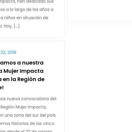
Impacta, han dedicado sus
os a lo largo de los años a
a niños en situación de
. Hoy, […]
22, 2019
camos a nuestra
a Mujer Impacta
 en la Región de
e!
os nueva convocatoria del
 Región Mujer Impacta,
n una zona del sur del país.
emos historias de las cinco
ias desde el 22 de agosto