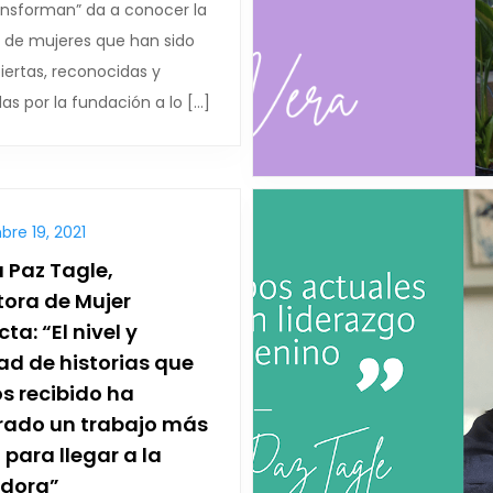
ansforman” da a conocer la
a de mujeres que han sido
iertas, reconocidas y
s por la fundación a lo […]
re 19, 2021
 Paz Tagle,
tora de Mujer
ta: “El nivel y
ad de historias que
 recibido ha
rado un trabajo más
l para llegar a la
dora”