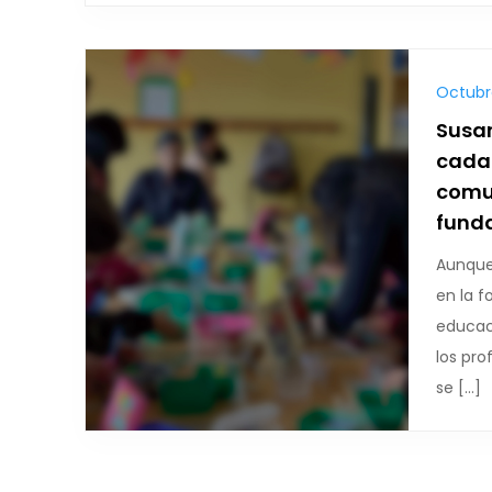
Octubre
Susan
cada
comu
fund
Aunque
en la f
educac
los pro
se […]