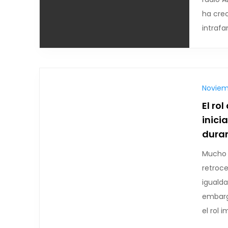
ha crec
intrafa
Noviemb
El ro
inici
dura
Mucho 
retroc
igualda
embarg
el rol 