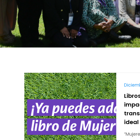
Diciemb
Libro
impac
trans
ideal
“Mujer