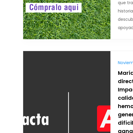
que tr
histori
descub
apoyada
Noviemb
María
direc
Impac
calid
hemos
gene
difíci
gana