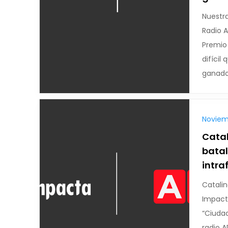
Nuestr
Radio 
Premio 
difícil 
ganado
Noviem
Catal
batal
intra
Catalin
Impact
“Ciuda
radio 